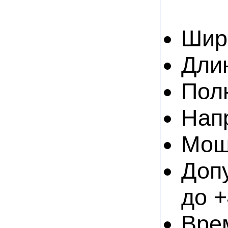
Шир
Дли
Пол
Нап
Мощн
Доп
до 
Врем