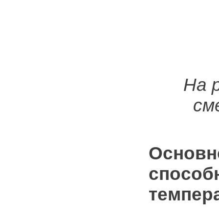
На 
см
Основн
способн
темпер