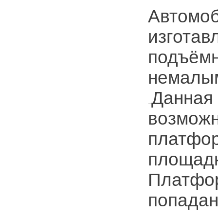
Автомоб
изготав
подъёмн
немалым
Данная 
возможн
платфо
площадк
Платфор
попадан