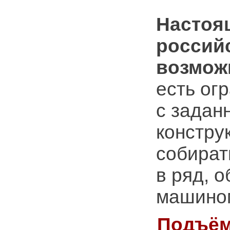
Настоя
россий
возмож
есть ог
с задан
констру
собират
в ряд, 
машином
Подъём